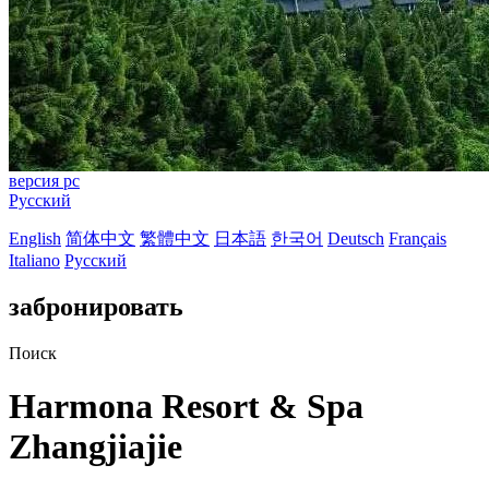
версия pc
Русский
English
简体中文
繁體中文
日本語
한국어
Deutsch
Français
Italiano
Русский
забронировать
Поиск
Harmona Resort & Spa
Zhangjiajie