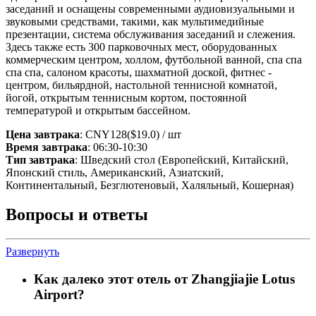
заседаний и оснащены современными аудиовизуальными и
звуковыми средствами, такими, как мультимедийные
презентации, система обслуживания заседаний и слежения.
Здесь также есть 300 парковочных мест, оборудованных
коммерческим центром, холлом, футбольной ванной, спа спа
спа спа, салоном красоты, шахматной доской, фитнес -
центром, бильярдной, настольной теннисной комнатой,
йогой, открытым теннисным кортом, постоянной
температурой и открытым бассейном.
Цена завтрака
: CNY128($19.0) / шт
Время завтрака
: 06:30-10:30
Тип завтрака
: Шведский стол (Европейский, Китайский,
Японский стиль, Американский, Азиатский,
Континентальный, Безглютеновый, Халяльный, Кошерная)
Вопросы и ответы
Развернуть
Как далеко этот отель от Zhangjiajie Lotus
Airport?