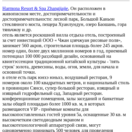
Harmona Resort & Spa Zhangjiajie
, Он расположен в
живописном месте, достопримечательности и
достопримечательности: лесной парк, Большой Каньон
стеклянного моста, пещера Хуанлундун, озеро Баошань, гора
тяньчжоу и др.
отель является роскошной вилла отдыха отель, построенный
за счет инвестиций ООО « Чжан цзячжуан рисовые поля»,
занимает 560 акров, строительная площадь более 245 акров.
номер один, более двух миллионов номеров в год, приемный
потенциал 100 000 раз;общий дизайн, основанный на
квинтэссенции традиционной китайской культуры - 'пять
строк' золота, древесины, воды, огня, земли, для начала и
основной точки.
в отеле есть парк юнхэ юньхэ, воздушный ресторан, 9
номеров около 100 квадратных метров, и национальный стиль
в провинции Сянси, супер большой ресторан, изящный и
изящный гидрофильный сад, Западный ресторан.
конференционные помещения, залы заседаний и банкетные
залы общей площадью более 1000 кв. м, в которых
размещаются VIP - приёмные комнаты для
высокопоставленных гостей уровня 5а, оснащенные 30 кв. м
высокочетким светодиодным экраном и
высокотехнологичной аппаратурой связи, могут
одновременно принимать 500 человек для проведения